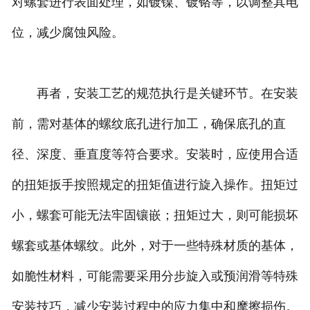
对螺套进行表面处理，如镀镍、镀铬等，以调整其电
位，减少腐蚀风险。
再者，安装工艺的规范执行是关键环节。在安装
前，需对基体的螺纹底孔进行加工，确保底孔的直
径、深度、垂直度等符合要求。安装时，应使用合适
的扭矩扳手按照规定的扭矩值进行旋入操作。扭矩过
小，螺套可能无法牢固镶嵌；扭矩过大，则可能损坏
螺套或基体螺纹。此外，对于一些特殊材质的基体，
如脆性材料，可能需要采用分步旋入或预润滑等特殊
安装技巧，减少安装过程中的应力集中和摩擦损伤。