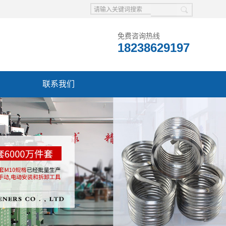
免费咨询热线
18238629197
联系我们