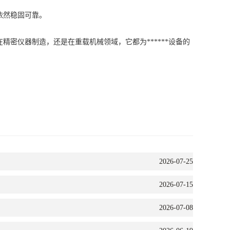
依然稳固可靠。
仪器制造，还是在重载机械领域，它都为******设备的
2026-07-25
2026-07-15
2026-07-08