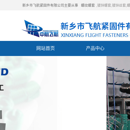
新乡市飞航紧固件有限公司主要从事
螺纹螺套
,镀锌螺套,镀锌丝套,
网站首页
产品中心